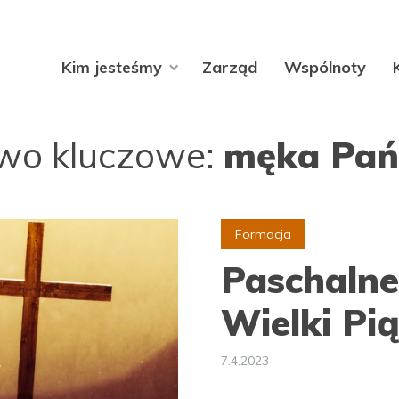
Kim jesteśmy
Zarząd
Wspólnoty
wo kluczowe:
męka Pań
Formacja
Paschaln
Wielki Pi
7.4.2023