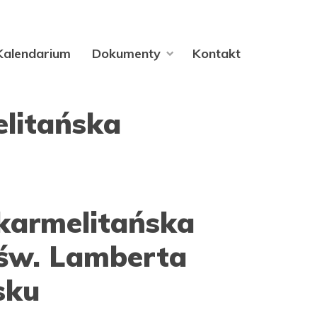
Kalendarium
Dokumenty
Kontakt
elitańska
 karmelitańska
 św. Lamberta
sku