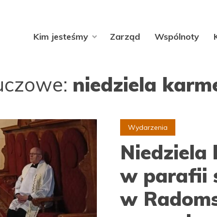
Kim jesteśmy
Zarząd
Wspólnoty
luczowe:
niedziela karm
Wydarzenia
Niedziela
w parafii
w Radom