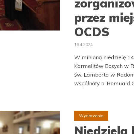
zorganiz
przez mie
OCDS
16.4.2024
W minioną niedzielę 1
Karmelitów Bosych w R
św. Lamberta w Radoms
wspólnoty o. Romuald G
Wydarzenia
Niedziela