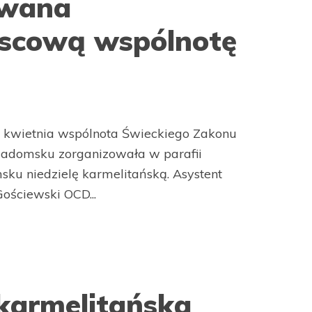
owana
jscową wspólnotę
4 kwietnia wspólnota Świeckiego Zakonu
adomsku zorganizowała w parafii
ku niedzielę karmelitańską. Asystent
ościewski OCD...
 karmelitańska