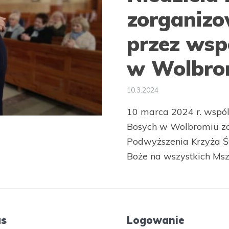
zorganiz
przez wsp
w Wolbro
10.3.2024
10 marca 2024 r. wspó
Bosych w Wolbromiu zo
Podwyższenia Krzyża Św
Boże na wszystkich Msza
as
Logowanie