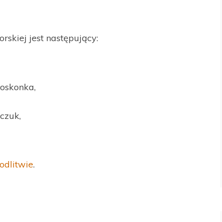
rskiej jest następujący:
łoskonka,
czuk,
odlitwie
.