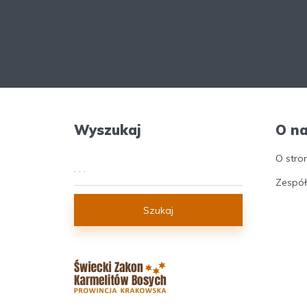
Wyszukaj
O n
O stro
Zespół
Szukaj