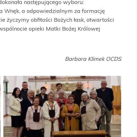
 dokonała następującego wyboru:
ża Wnęk, a odpowiedzialnym za formację
e życzymy obfitości Bożych łask, otwartości
wspólnocie opieki Matki Bożej Królowej
Barbara Klimek OCDS