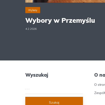
Wybory
Wybory w Przemyślu
4.2.2026
Wyszukaj
O n
O stro
Zespół
Szukaj