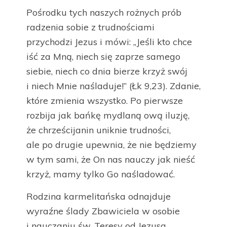
Pośrodku tych naszych rożnych prób
radzenia sobie z trudnościami
przychodzi Jezus i mówi: „Jeśli kto chce
iść za Mną, niech się zaprze samego
siebie, niech co dnia bierze krzyż swój
i niech Mnie naśladuje!” (Łk 9,23). Zdanie,
które zmienia wszystko. Po pierwsze
rozbija jak bańkę mydlaną ową iluzję,
że chrześcijanin uniknie trudności,
ale po drugie upewnia, że nie będziemy
w tym sami, że On nas nauczy jak nieść
krzyż, mamy tylko Go naśladować.
Rodzina karmelitańska odnajduje
wyraźne ślady Zbawiciela w osobie
i nauczaniu św. Teresy od Jezusa.