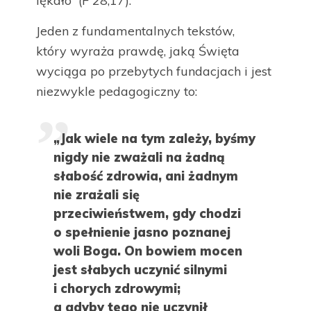
lękało” (F 28,17).
Jeden z fundamentalnych tekstów,
który wyraża prawdę, jaką Święta
wyciąga po przebytych fundacjach i jest
niezwykle pedagogiczny to:
„Jak wiele na tym zależy, byśmy
nigdy nie zważali na żadną
słabość zdrowia, ani żadnym
nie zrażali się
przeciwieństwem, gdy chodzi
o spełnienie jasno poznanej
woli Boga. On bowiem mocen
jest słabych uczynić silnymi
i chorych zdrowymi;
a gdyby tego nie uczynił