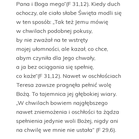
Pana i Boga mego”(F 31,12). Kiedy duch
ochoczy, ale ciało słabe Święta modli się
w ten sposób: „Tak też Jemu mówię
w chwilach podobnej pokusy,
by nie zważał na te wstręty
mojej ułomności, ale kazał, co chce,
abym czyniła dla Jego chwały,
a ja bez ociągania się spełnię,
co każe”(F 31,12). Nawet w oschłościach
Teresa zawsze pragnęła pełnić wolę
Bożą. To tajemnica jej głębokiej wiary.
„W chwilach bowiem najgłębszego
nawet zniemożenia i oschłości ta żądza
spełnienia jedynie woli Bożej, nigdy ani
na chwilę we mnie nie ustała” (F 29,6).