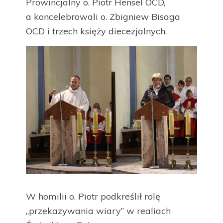
Prowincjalny o. Piotr Hensel OCD,
a koncelebrowali o. Zbigniew Bisaga
OCD i trzech księży diecezjalnych.
W homilii o. Piotr podkreślił rolę
„przekazywania wiary” w realiach