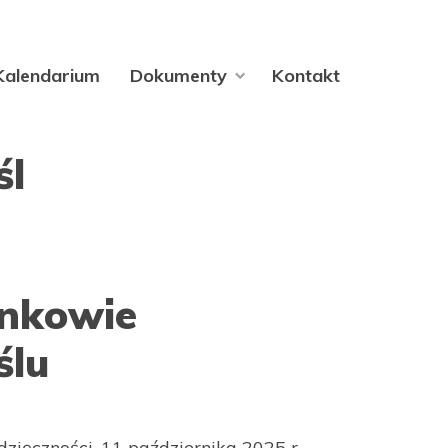
Kalendarium
Dokumenty
Kontakt
śl
onkowie
ślu
dzięczności, 11 października 2025 r.,