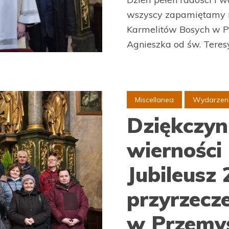
wszyscy zapamiętamy n
Karmelitów Bosych w P
Agnieszka od św. Teresy.
Miscellanea
Wydarzen
Dziękczyn
wierności 
Jubileusz 
przyrzecze
w Przemy