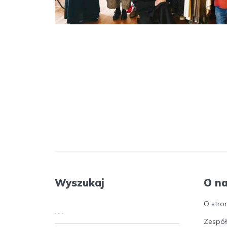
Wyszukaj
O n
O stro
Zespół