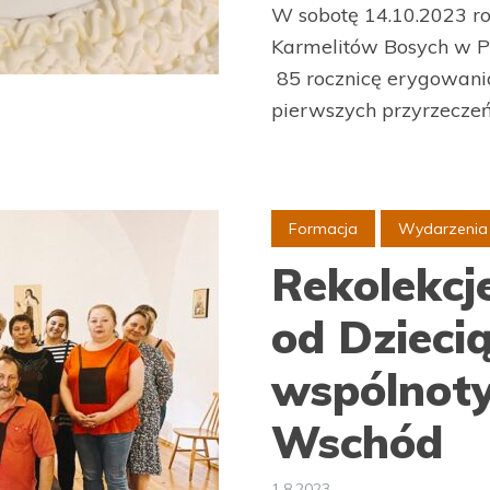
W sobotę 14.10.2023 r
Karmelitów Bosych w P
85 rocznicę erygowania
pierwszych przyrzeczeń 
Formacja
Wydarzenia
Rekolekcj
od Dzieci
wspólnot
Wschód
1.8.2023