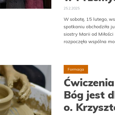
25.2.2025
W sobotę, 15 lutego, 
spotkaniu obchodziła j
siostry Marii od Miłości
rozpoczęła wspólna modl
Formacja
Ćwiczenia
Bóg jest d
o. Krzysz