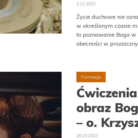
2.11.2023
Życie duchowe nie ozna
w określonym czasie m
to poznawanie Boga w m
obecności w prozaicznyc
Formacja
Ćwiczenia
obraz Bog
– o. Krzy
26.10.2023