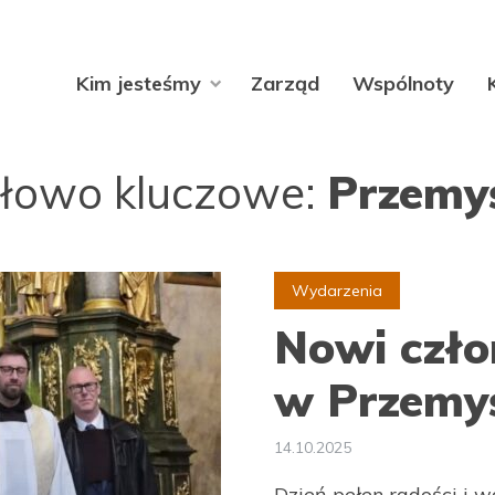
Kim jesteśmy
Zarząd
Wspólnoty
łowo kluczowe:
Przemy
Wydarzenia
Nowi czł
w Przemy
14.10.2025
Dzień pełen radości i w