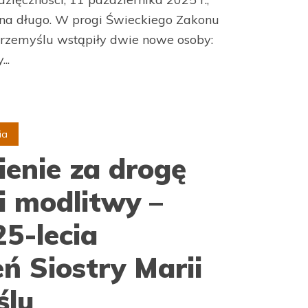
a długo. W progi Świeckiego Zakonu
rzemyślu wstąpiły dwie nowe osoby:
..
ia
ienie za drogę
i modlitwy –
25-lecia
ń Siostry Marii
ślu