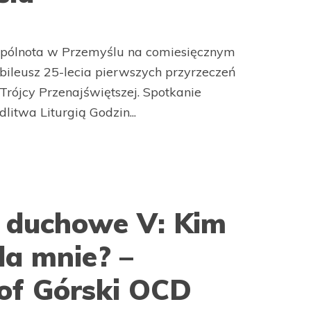
wspólnota w Przemyślu na comiesięcznym
ubileusz 25-lecia pierwszych przyrzeczeń
 Trójcy Przenajświętszej. Spotkanie
itwa Liturgią Godzin...
 duchowe V: Kim
la mnie? –
tof Górski OCD