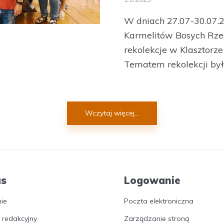
W dniach 27.07-30.07.
Karmelitów Bosych Rz
rekolekcje w Klasztorz
Tematem rekolekcji był
Wczytaj więcej...
as
Logowanie
nie
Poczta elektroniczna
 redakcyjny
Zarządzanie stroną