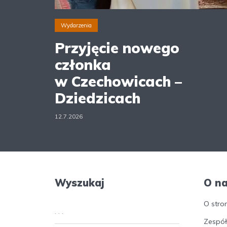
Wydarzenia
Przyjęcie nowego
członka
w Czechowicach –
Dziedzicach
12.7.2026
Wyszukaj
O n
O stro
Zespół