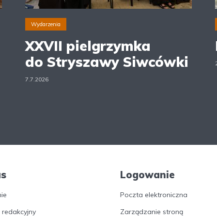
Wydarzenia
XXVII pielgrzymka
do Stryszawy Siwcówki
7.7.2026
as
Logowanie
nie
Poczta elektroniczna
 redakcyjny
Zarządzanie stroną