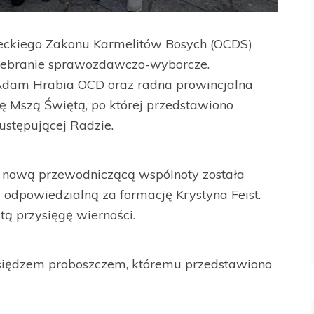
ieckiego Zakonu Karmelitów Bosych (OCDS)
 zebranie sprawozdawczo-wyborcze.
 Adam Hrabia OCD oraz radna prowincjalna
ię Mszą Świętą, po której przedstawiono
ustępującej Radzie.
ową przewodniczącą wspólnoty została
 odpowiedzialną za formację Krystyna Feist.
ą przysięgę wierności.
księdzem proboszczem, któremu przedstawiono