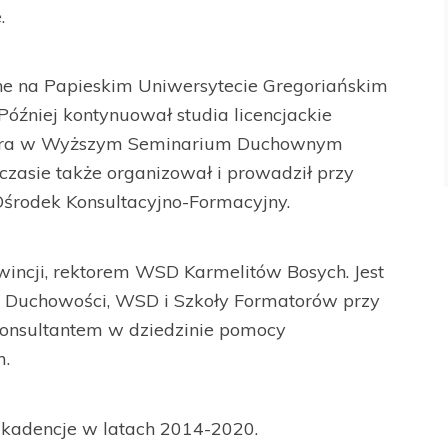
.
zne na Papieskim Uniwersytecie Gregoriańskim
Później kontynuował studia licencjackie
matora w Wyższym Seminarium Duchownym
zasie także organizował i prowadził przy
Ośrodek Konsultacyjno-Formacyjny.
incji, rektorem WSD Karmelitów Bosych. Jest
u Duchowości, WSD i Szkoły Formatorów przy
konsultantem w dziedzinie pomocy
m.
e kadencje w latach 2014-2020.