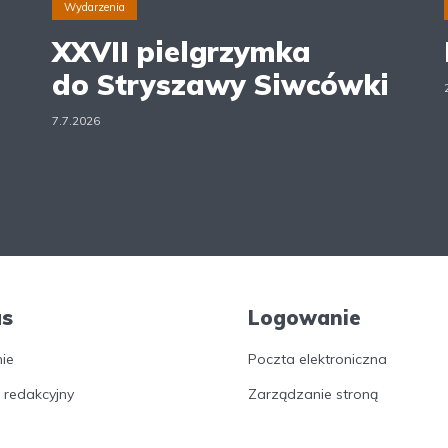
Wydarzenia
XXVII pielgrzymka
do Stryszawy Siwcówki
7.7.2026
as
Logowanie
nie
Poczta elektroniczna
 redakcyjny
Zarządzanie stroną