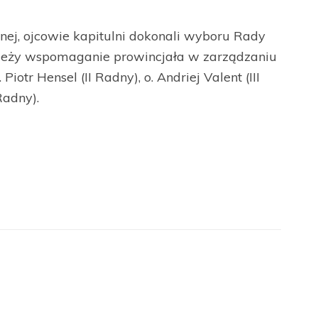
nnej, ojcowie kapitulni dokonali wyboru Rady
ależy wspomaganie prowincjała w zarządzaniu
Piotr Hensel (II Radny), o. Andriej Valent (III
Radny).