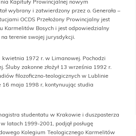
 dnia Kapituły Prowincjalnej nowym
tał wybrany i zatwierdzony przez o. Generała –
ytucjami OCDS Przełożony Prowincjalny jest
 Karmelitów Bosych i jest odpowiedzialny
a terenie swojej jurysdykcji.
 kwietnia 1972 r. w Limanowej. Pochodzi
ej. Śluby zakonne złożył 13 września 1992 r.
diów filozoficzno-teologicznych w Lublinie
e 16 maja 1998 r, kontynuując studia
 magistra studentatu w Krakowie i duszpasterza
 w latach 1999-2001, podjął posługę
dowego Kolegium Teologicznego Karmelitów