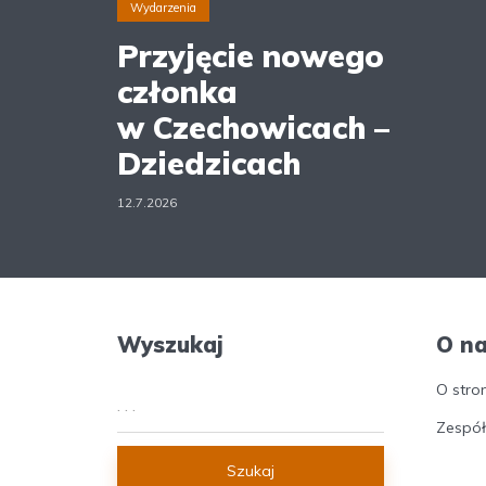
Wydarzenia
Przyjęcie nowego
członka
w Czechowicach –
Dziedzicach
12.7.2026
Wyszukaj
O n
O stro
Zespół
Szukaj