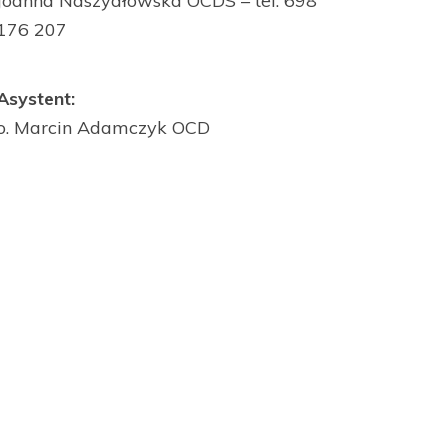
Joanna Naszydłowska OCDS – tel. 698
176 207
Asystent:
o. Marcin Adamczyk OCD