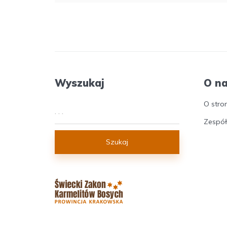
Wyszukaj
O n
O stro
Zespół
Szukaj