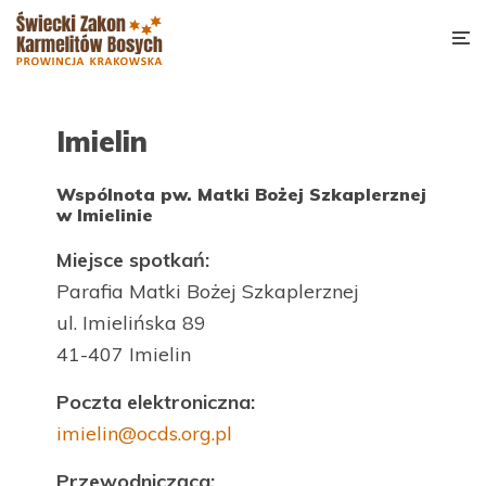
Imielin
Wspólnota pw. Matki Bożej Szkaplerznej
w Imielinie
Miejsce spotkań:
Parafia Matki Bożej Szkaplerznej
ul. Imielińska 89
41-407 Imielin
Poczta elektroniczna:
imielin@ocds.org.pl
Przewodnicząca: