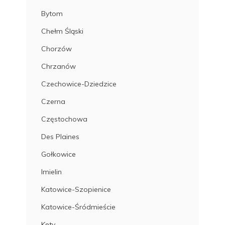
Bytom
Chełm Śląski
Chorzów
Chrzanów
Czechowice-Dziedzice
Czerna
Częstochowa
Des Plaines
Gołkowice
Imielin
Katowice-Szopienice
Katowice-Śródmieście
Kęty