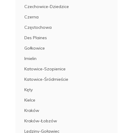
Czechowice-Dziedzice
Czerna
Częstochowa
Des Plaines
Gołkowice
Imielin
Katowice-Szopienice
Katowice-Śródmieście
Kęty
Kielce
Kraków
Kraków-Łobzów
Lędziny-Goławiec